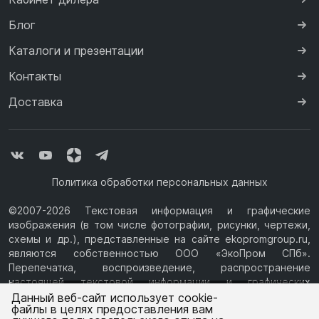
Блог
Каталоги и презентации
Контакты
Доставка
Политика обработки персональных данных
©2007-2026 Текстовая информация и графические
изображения (в том числе фотографии, рисунки, чертежи,
схемы и др.), представленные на сайте ekopromgroup.ru,
являются собственностью ООО «ЭкоПром СПб».
Перепечатка, воспроизведение, распространение
настоящей текстовой информации и графических
Ваш город —
Санкт-Петербург
изображений с Сайта возможны только с письменного
Данный веб-сайт использует cookie-
файлы в целях предоставления вам
разрешения ООО «ЭкоПром СПб» (ИНН 7814376069, ОГРН