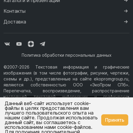
Каталоги и презентации
Контакты
Доставка
Политика обработки персональных данных
©2007-2026 Текстовая информация и графические
изображения (в том числе фотографии, рисунки, чертежи,
схемы и др.), представленные на сайте ekopromgroup.ru,
являются собственностью ООО «ЭкоПром СПб».
Перепечатка, воспроизведение, распространение
настоящей текстовой информации и графических
Ваш город —
Санкт-Петербург
изображений с Сайта возможны только с письменного
Данный веб-сайт использует cookie-
файлы в целях предоставления вам
разрешения ООО «ЭкоПром СПб» (ИНН 7814376069, ОГРН
лучшего пользовательского опыта на
1077847433730, Юридический адрес: 194044, г. Санкт-
нашем сайте. Продолжая использовать
Изменить
Да, всё верно
Принять
Петербург, ул.Чугунная, д.14, литера М.) Информация на
данный сайт, вы соглашаетесь с
сайте ekopromgroup.ru не является публичной офертой.
использованием нами cookie-файлов.
Для получения дополнительной
Емкости
Емкости