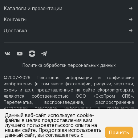
Каталоги и презентации
Контакты
Доставка
Политика обработки персональных данных
©2007-2026 Текстовая информация и графические
изображения (в том числе фотографии, рисунки, чертежи,
схемы и др.), представленные на сайте ekopromgroup.ru,
являются собственностью ООО «ЭкоПром СПб».
Перепечатка, воспроизведение, распространение
настоящей текстовой информации и графических
Ваш город —
Санкт-Петербург
изображений с Сайта возможны только с письменного
Данный веб-сайт использует cookie-
файлы в целях предоставления вам
разрешения ООО «ЭкоПром СПб» (ИНН 7814376069, ОГРН
лучшего пользовательского опыта на
1077847433730, Юридический адрес: 194044, г. Санкт-
нашем сайте. Продолжая использовать
Изменить
Да, всё верно
Принять
Петербург, ул.Чугунная, д.14, литера М.) Информация на
данный сайт, вы соглашаетесь с