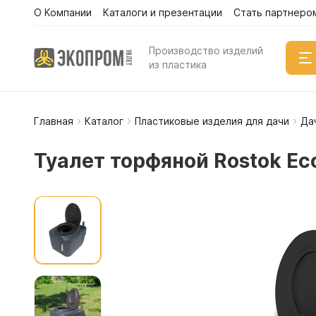
О Компании
Каталоги и презентации
Стать партнеро
Производство изделий
из пластика
Главная
Каталог
Пластиковые изделия для дачи
Да
Емкости
Вертикал
Туалет торфяной Rostok Ec
Горизонт
Прямоуго
Емкости 
Емкости 
Емкости 
Емкости 
Емкости 
Емкости 