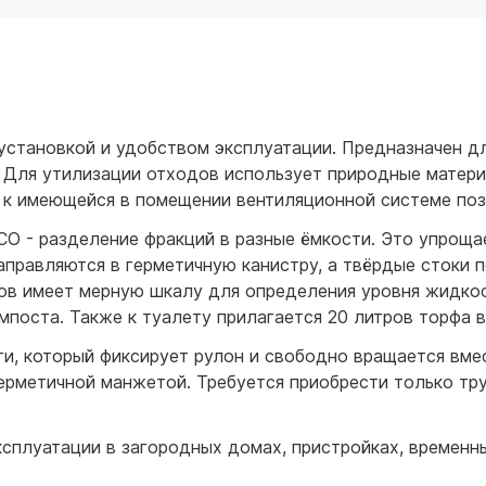
для воды 60 литров
для воды 50 литров
установкой и удобством эксплуатации. Предназначен дл
. Для утилизации отходов использует природные матери
к имеющейся в помещении вентиляционной системе позв
СО - разделение фракций в разные ёмкости. Это упроща
аправляются в герметичную канистру, а твёрдые стоки 
ов имеет мерную шкалу для определения уровня жидкос
поста. Также к туалету прилагается 20 литров торфа в
и, который фиксирует рулон и свободно вращается вме
герметичной манжетой. Требуется приобрести только тр
сплуатации в загородных домах, пристройках, временн