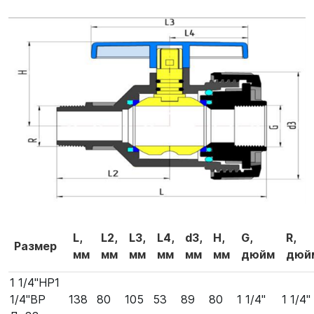
L,
L2,
L3,
L4,
d3,
Н,
G,
R,
Размер
мм
мм
мм
мм
мм
мм
дюйм
дюй
1 1/4"НР1
1/4"ВР
138
80
105
53
89
80
1 1/4"
1 1/4"