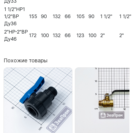
Ду33
1 1/2"НР1
1/2"ВР
155
90
132
66
105
90
1 1/2"
1 1/2"
Ду36
2"НР-2"ВР
172
100
132
66
123
100
2"
2"
Ду46
Похожие товары