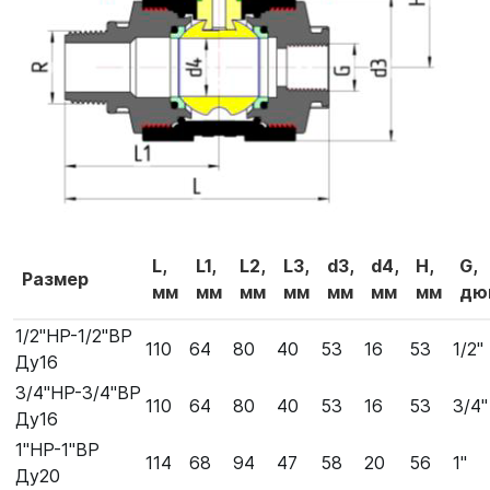
L,
L1,
L2,
L3,
d3,
d4,
Н,
G,
Размер
мм
мм
мм
мм
мм
мм
мм
дю
1/2"НР-1/2"ВР
110
64
80
40
53
16
53
1/2"
Ду16
3/4"НР-3/4"ВР
110
64
80
40
53
16
53
3/4"
Ду16
1"НР-1"ВР
114
68
94
47
58
20
56
1"
Ду20