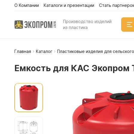
О Компании
Каталоги и презентации
Стать партнеро
Производство изделий
из пластика
Главная
Каталог
Пластиковые изделия для сельского
Емкости
Вертикал
Емкость для КАС Экопром 
Горизонт
Прямоуго
Емкости 
Емкости 
Емкости 
Емкости 
Емкости 
Емкости 