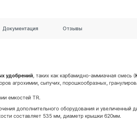
для воды 60 литров
для воды 50 литров
Документация
Отзывы
ых удобрений
, таких как карбамидно-аммиачная смесь (
воров агрохимии, сыпучих, порошкообразных, гранулиров
рии емкостей TR.
ения дополнительного оборудования и увеличенный ди
кости составляет 535 мм, диаметр крышки 620мм.