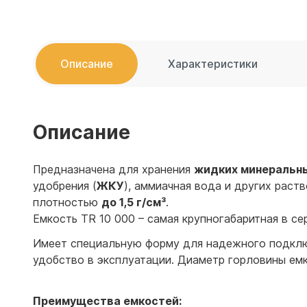
Емкости 
Емкости 
Описание
Характеристики
Описание
Предназначена для хранения
жидких минеральн
удобрения (
ЖКУ
), аммиачная вода и других раст
плотностью
до 1,5 г/см³
.
Емкость TR 10 000 – самая крупногабаритная в се
Имеет специальную форму для надежного подключ
удобство в эксплуатации. Диаметр горловины ем
Преимущества емкостей: