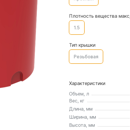
для воды 4500 литров
ЦКТ для ферментации
для воды 4000 литров
Плотность вещества макс,
для воды 3000 литров
1.5
для воды 2500 литров
для воды 2000 литров
для воды 1500 литров
Тип крышки
для воды 1000 литров
Резьбовая
для воды 750 литров
для воды 600 литров
для воды 500 литров
Характеристики
для воды 400 литров
для воды 300 литров
Объем, л
Вес, кг
для воды 240 литров
Длина, мм
для воды 200 литров
Ширина, мм
для воды 100 литров
Высота, мм
для воды 75 литров