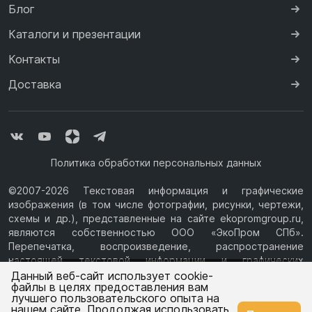
Блог
Каталоги и презентации
Контакты
Доставка
Политика обработки персональных данных
©2007-2026 Текстовая информация и графические
изображения (в том числе фотографии, рисунки, чертежи,
схемы и др.), представленные на сайте ekopromgroup.ru,
являются собственностью ООО «ЭкоПром СПб».
Перепечатка, воспроизведение, распространение
настоящей текстовой информации и графических
Ваш город —
Санкт-Петербург
изображений с Сайта возможны только с письменного
Данный веб-сайт использует cookie-
файлы в целях предоставления вам
разрешения ООО «ЭкоПром СПб» (ИНН 7814376069, ОГРН
лучшего пользовательского опыта на
1077847433730, Юридический адрес: 194044, г. Санкт-
нашем сайте. Продолжая использовать