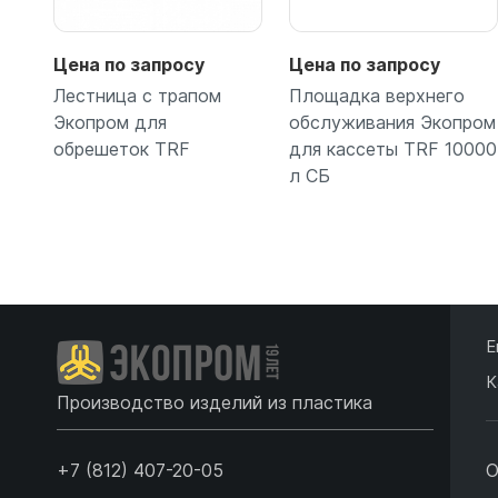
Цена по запросу
Цена по запросу
Лестница с трапом
Площадка верхнего
Экопром для
обслуживания Экопром
обрешеток TRF
для кассеты TRF 10000
л СБ
Подробнее
Подробнее
Е
К
Производство изделий из пластика
+7 (812) 407-20-05
О