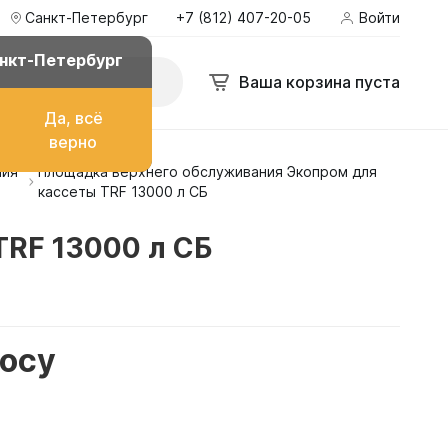
Санкт-Петербург
+7 (812) 407-20-05
Войти
нкт-Петербург
Ваша корзина пуста
Да, всё
верно
ния
Площадка верхнего обслуживания Экопром для
о топлива
кассеты TRF 13000 л СБ
RF 13000 л СБ
ом
росу
их