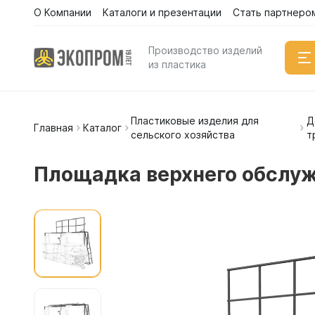
О Компании
Каталоги и презентации
Стать партнеро
Производство изделий
из пластика
Пластиковые изделия для
Д
Емкости
Главная
Каталог
сельского хозяйства
т
Вертикал
Горизонт
Площадка верхнего обслуж
Прямоуго
Емкости 
Емкости 
Емкости 
Емкости 
Емкости 
Емкости 