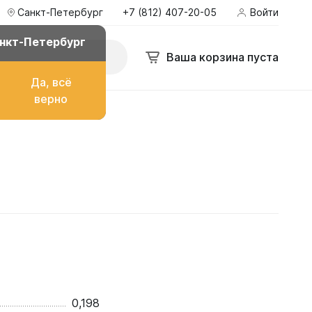
Санкт-Петербург
+7 (812) 407-20-05
Войти
нкт-Петербург
Ваша корзина пуста
Да, всё
верно
о топлива
ом
их
0,198