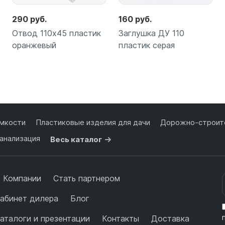
290 руб.
160 руб.
Отвод 110х45 пластик
Заглушка ДУ 110
оранжевый
пластик серая
Подробнее
Подробнее
мкости
Пластиковые изделия для дачи
Дорожно-строите
анализация
Весь каталог
 Компании
Стать партнером
абинет дилера
Блог
аталоги и презентации
Контакты
Доставка