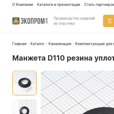
О Компании
Каталоги и презентации
Стать партнеро
Производство изделий
из пластика
Главная
Каталог
Канализация
Комплектующие для 
Емкости
Вертикал
Манжета D110 резина упло
Горизонт
Прямоуго
Емкости 
Емкости 
Емкости 
Емкости 
Емкости 
Емкости 