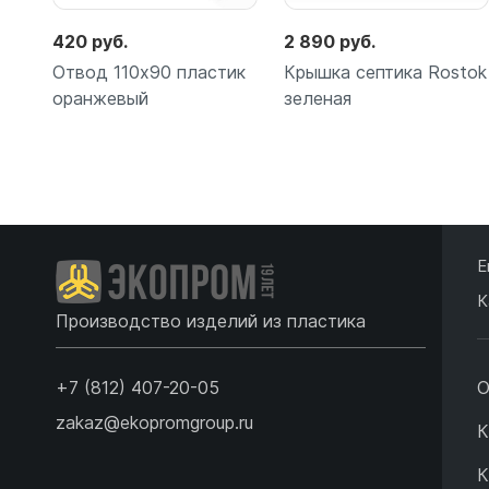
420 руб.
2 890 руб.
Отвод 110х90 пластик
Крышка септика Rostok
оранжевый
зеленая
Подробнее
Подробнее
Е
К
Производство изделий из пластика
+7 (812) 407-20-05
О
zakaz@ekopromgroup.ru
К
К