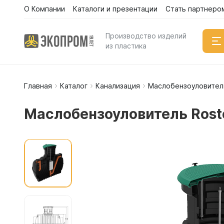
О Компании
Каталоги и презентации
Стать партнеро
Производство изделий
из пластика
Главная
Каталог
Канализация
Маслобензоуловител
Емкости
Вертикал
Маслобензоуловитель Rosto
Горизонт
Прямоуго
Емкости 
Емкости 
Емкости 
Емкости 
Емкости 
Емкости 