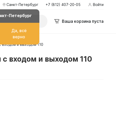
Санкт-Петербург
+7 (812) 407-20-05
Войти
нкт-Петербург
Ваша корзина пуста
Да, всё
верно
с входом и выходом 110
о топлива
 с входом и выходом 110
ом
их