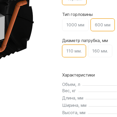
для воды 4500 литров
ЦКТ для ферментации
для воды 4000 литров
Тип горловины
для воды 3000 литров
1000 мм
600 мм
для воды 2500 литров
для воды 2000 литров
для воды 1500 литров
Диаметр патрубка, мм
для воды 1000 литров
110 мм.
160 мм.
для воды 750 литров
для воды 600 литров
для воды 500 литров
Характеристики
для воды 400 литров
для воды 300 литров
Объем, л
Вес, кг
для воды 240 литров
Длина, мм
для воды 200 литров
Ширина, мм
для воды 100 литров
Высота, мм
для воды 75 литров