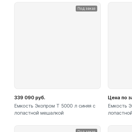
Емкости 
Под заказ
Емкости 
Подробнее
339 090 руб.
Цена по з
Емкость Экопром T 5000 л синяя с
Емкость Э
лопастной мешалкой
лопастно
Под заказ