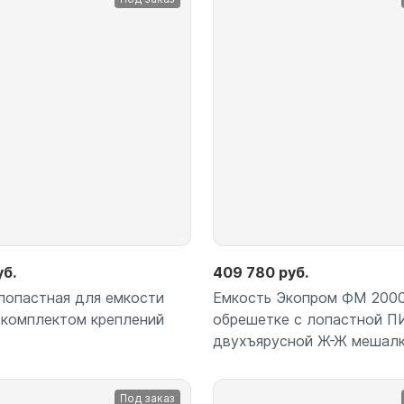
Подробнее
Подробнее
уб.
409 780 руб.
опастная для емкости
Емкость Экопром ФМ 2000
 комплектом креплений
обрешетке с лопастной 
двухъярусной Ж-Ж мешал
Под заказ