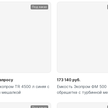
для воды 60 литров
Под заказ
для воды 50 литров
Подробнее
Подробнее
апросу
173 140 руб.
копром TR 4500 л синяя с
Емкость Экопром ФМ 500 
й мешалкой
обрешетке с турбинной м
Под заказ