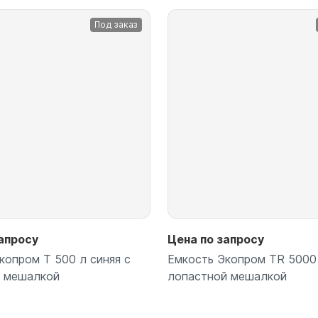
для воды 4500 литров
ЦКТ для ферментации
Под заказ
для воды 4000 литров
для воды 3000 литров
для воды 2500 литров
для воды 2000 литров
для воды 1500 литров
для воды 1000 литров
для воды 750 литров
для воды 600 литров
для воды 500 литров
для воды 400 литров
для воды 300 литров
апросу
Цена по запросу
для воды 240 литров
копром T 500 л синяя с
Емкость Экопром TR 5000 
для воды 200 литров
й мешалкой
лопастной мешалкой
для воды 100 литров
для воды 75 литров