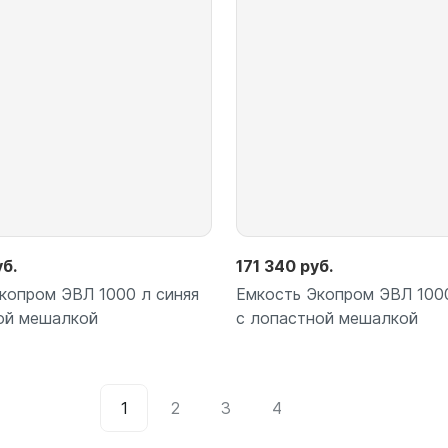
Подробнее
Подробнее
уб.
171 340 руб.
копром ЭВЛ 1000 л синяя
Емкость Экопром ЭВЛ 1000
ой мешалкой
с лопастной мешалкой
1
2
3
4