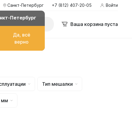
Санкт-Петербург
+7 (812) 407-20-05
Войти
г
+7 (812) 407-20-05
Войти
zakaz@ekopromgroup.ru
нкт-Петербург
Поиск
Ваша корзина пуста
Ваша корзина пуста
Да, всё
верно
о топлива
сплуатации
Тип мешалки
ом
 мм
их