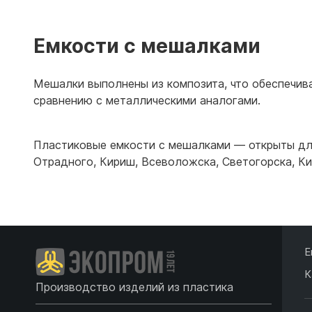
Подробнее
Емкости с мешалками
Мешалки выполнены из композита, что обеспечива
сравнению с металлическими аналогами.
Пластиковые емкости с мешалками — открыты дл
Отрадного
,
Кириш
,
Всеволожска
,
Светогорска
,
Ки
Е
К
Производство изделий из пластика