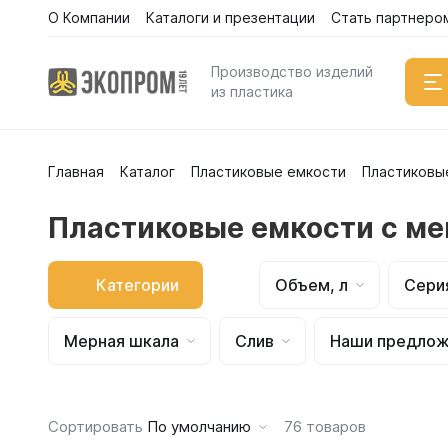
О Компании
Каталоги и презентации
Стать партнеро
Каталог
Производство изделий
из пластика
Главная
Каталог
Пластиковые емкости
Пластиковы
Емкости
Вертикал
Пластиковые емкости с м
Горизонт
Прямоуго
Категории
Объем, л
Сери
Емкости 
Емкости 
Мерная шкала
Слив
Наши предлож
Емкости 
Емкости 
Емкости 
Сортировать
По умолчанию
76
товаров
Емкости 