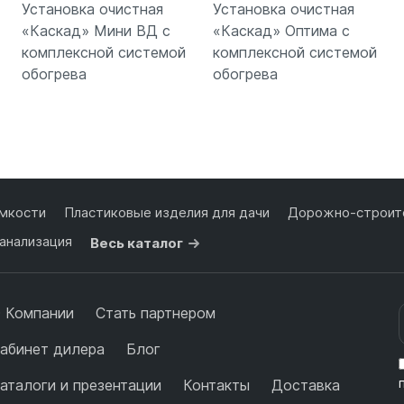
Установка очистная
Установка очистная
«Каскад» Мини ВД с
«Каскад» Оптима с
комплексной системой
комплексной системой
обогрева
обогрева
Подробнее
Подробнее
мкости
Пластиковые изделия для дачи
Дорожно-строите
анализация
Весь каталог
 Компании
Стать партнером
абинет дилера
Блог
аталоги и презентации
Контакты
Доставка