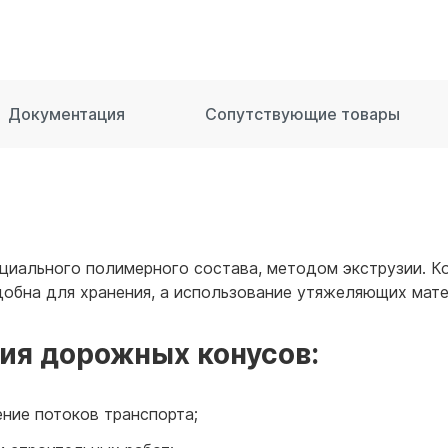
для воды 60 литров
для воды 50 литров
Документация
Сопутствующие товары
циального полимерного состава, методом экструзии. Ко
 удобна для хранения, а использование утяжеляющих мат
ия дорожных конусов:
ение потоков транспорта;