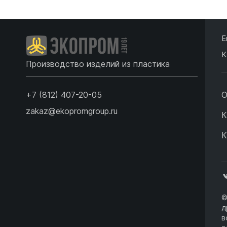
Е
К
Производство изделий из пластика
+7 (812) 407-20-05
О
zakaz@ekopromgroup.ru
К
К
©
д
в