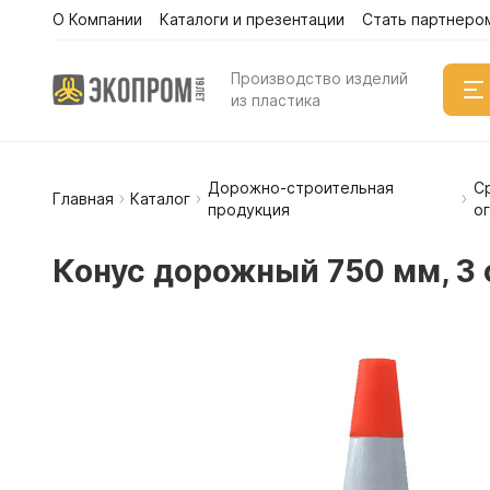
О Компании
Каталоги и презентации
Стать партнеро
Производство изделий
из пластика
Дорожно-строительная
С
Емкости
Главная
Каталог
продукция
о
Вертикал
Горизонт
Конус дорожный 750 мм, 3
Прямоуго
Емкости 
Емкости 
Емкости 
Емкости 
Емкости 
Емкости 