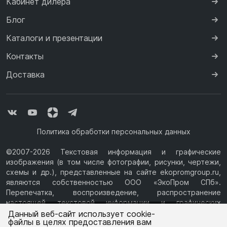
Кабинет дилера
Блог
Каталоги и презентации
Контакты
Доставка
Политика обработки персональных данных
©2007-2026 Текстовая информация и графические
изображения (в том числе фотографии, рисунки, чертежи,
схемы и др.), представленные на сайте ekopromgroup.ru,
являются собственностью ООО «ЭкоПром СПб».
Перепечатка, воспроизведение, распространение
настоящей текстовой информации и графических
Ваш город —
Санкт-Петербург
изображений с Сайта возможны только с письменного
Данный веб-сайт использует cookie-
файлы в целях предоставления вам
разрешения ООО «ЭкоПром СПб» (ИНН 7814376069, ОГРН