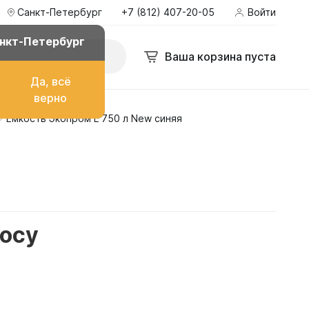
Санкт-Петербург
+7 (812) 407-20-05
Войти
нкт-Петербург
Ваша корзина пуста
Да, всё
верно
Емкость Экопром L 750 л New синяя
о топлива
ом
росу
их