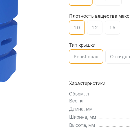
для воды 4500 литров
ЦКТ для ферментации
для воды 4000 литров
Плотность вещества макс,
для воды 3000 литров
1.0
1.2
1.5
для воды 2500 литров
для воды 2000 литров
для воды 1500 литров
Тип крышки
для воды 1000 литров
Резьбовая
Откидна
для воды 750 литров
для воды 600 литров
для воды 500 литров
Характеристики
для воды 400 литров
для воды 300 литров
Объем, л
Вес, кг
для воды 240 литров
Длина, мм
для воды 200 литров
Ширина, мм
для воды 100 литров
Высота, мм
для воды 75 литров