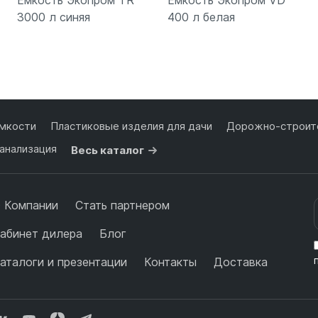
Емкость Экопром TR
Емкость Экопром VD
3000 л синяя
400 л белая
Подробнее
Подробнее
мкости
Пластиковые изделия для дачи
Дорожно-строите
анализация
Весь каталог
 Компании
Стать партнером
абинет дилера
Блог
аталоги и презентации
Контакты
Доставка