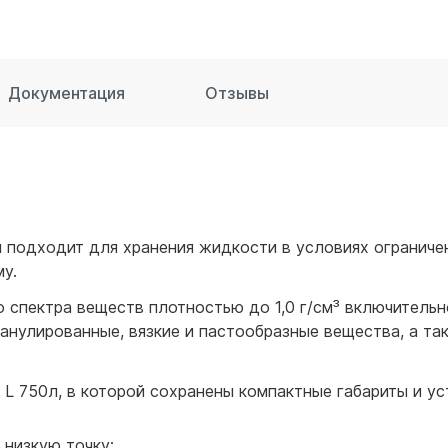
для воды 60 литров
для воды 50 литров
Документация
Отзывы
 подходит для хранения жидкости в условиях ограниче
у.
спектра веществ плотностью до 1,0 г/см³ включительно,
анулированные, вязкие и пастообразные вещества, а та
 L 750л, в которой сохранены компактные габариты и ус
 низкую точку;