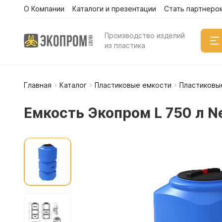
О Компании
Каталоги и презентации
Стать партнеро
Производство изделий
из пластика
Главная
Каталог
Пластиковые емкости
Пластиковы
Емкости
Вертикал
Емкость Экопром L 750 л N
Горизонт
Прямоуго
Емкости 
Емкости 
Емкости 
Емкости 
Емкости 
Емкости 