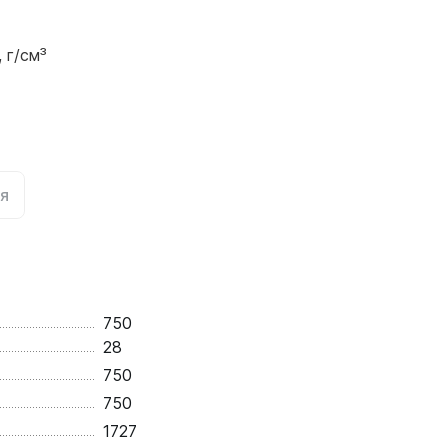
 г/см³
я
750
28
750
750
1727