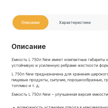
Емкости 
Емкости 
Описание
Характеристики
Описание
Емкость L 750л New имеет компактные габариты и
устойчивую и усиленную ребрами жесткости форм
L 750л New предназначена для хранения широкого 
пищевые продукты, сыпучие, порошкообразные, гр
топливо и т. д.
Емкость L 750л New – улучшенная версия емкости
возможность установки отвода в максимально