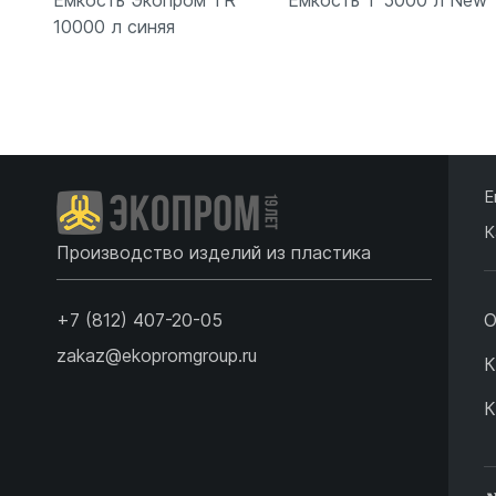
Емкость Экопром TR
Емкость T 5000 л New
10000 л синяя
Подробнее
Подробнее
Е
К
Производство изделий из пластика
+7 (812) 407-20-05
О
zakaz@ekopromgroup.ru
К
К