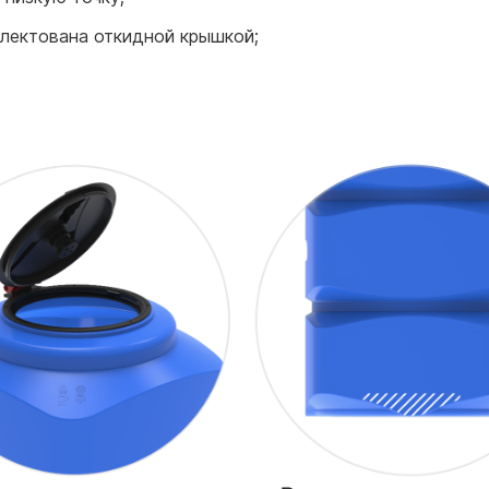
плектована откидной крышкой;