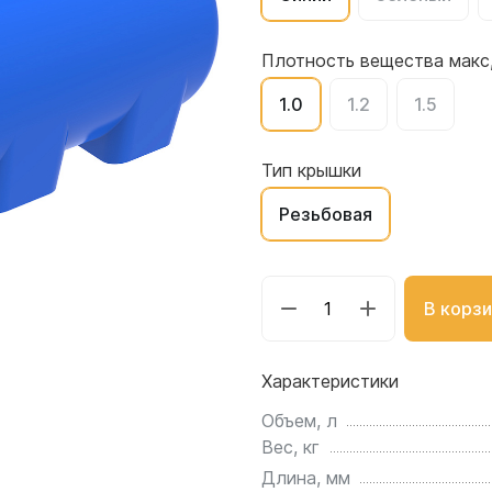
для воды 4500 литров
ЦКТ для ферментации
для воды 4000 литров
Плотность вещества макс,
для воды 3000 литров
1.0
1.2
1.5
для воды 2500 литров
для воды 2000 литров
для воды 1500 литров
Тип крышки
для воды 1000 литров
Резьбовая
для воды 750 литров
для воды 600 литров
для воды 500 литров
В корзи
для воды 400 литров
для воды 300 литров
Характеристики
для воды 240 литров
для воды 200 литров
Объем, л
для воды 100 литров
Вес, кг
для воды 75 литров
Длина, мм