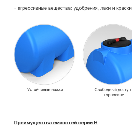
- агрессивные вещества: удобрения, лаки и краски
Преимущества е
мкостей
серии H
: