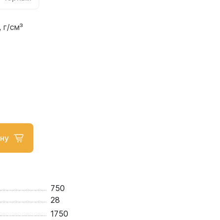
 г/см³
ну
750
28
1750