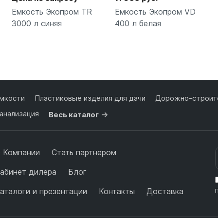
Емкость Экопром TR
Емкость Экопром VD
3000 л синяя
400 л белая
Подробнее
Подробнее
мкости
Пластиковые изделия для дачи
Дорожно-строите
анализация
Весь каталог
 Компании
Стать партнером
абинет дилера
Блог
аталоги и презентации
Контакты
Доставка