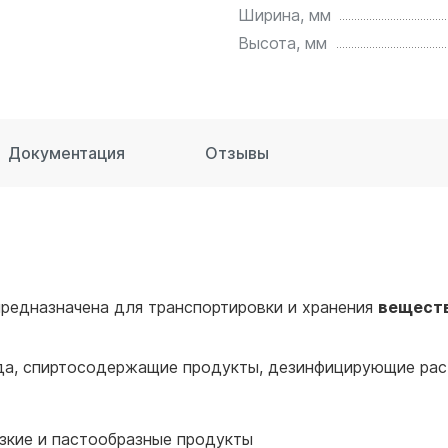
для воды 60 литров
Ширина, мм
для воды 50 литров
Высота, мм
Документация
Отзывы
редназначена для транспортировки и хранения
вещест
вода, спиртосодержащие продукты, дезинфицирующие ра
язкие и пастообразные продукты