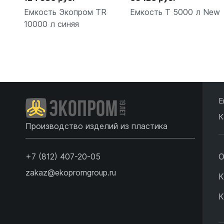
Емкость Экопром TR
Емкость T 5000 л New
10000 л синяя
Подробнее
Подробнее
Е
К
Производство изделий из пластика
+7 (812) 407-20-05
О
zakaz@ekopromgroup.ru
К
К