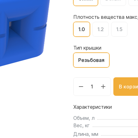
для воды 4500 литров
ЦКТ для ферментации
для воды 4000 литров
Плотность вещества макс,
для воды 3000 литров
1.0
1.2
1.5
для воды 2500 литров
для воды 2000 литров
для воды 1500 литров
Тип крышки
для воды 1000 литров
Резьбовая
для воды 750 литров
для воды 600 литров
для воды 500 литров
В корзи
для воды 400 литров
для воды 300 литров
Характеристики
для воды 240 литров
для воды 200 литров
Объем, л
для воды 100 литров
Вес, кг
для воды 75 литров
Длина, мм