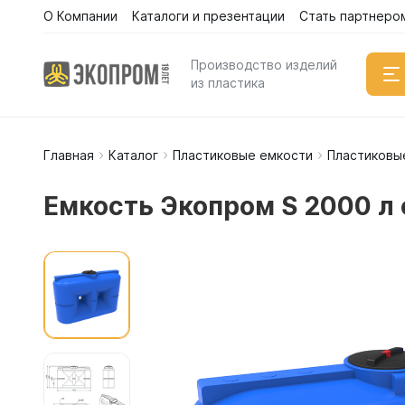
О Компании
Каталоги и презентации
Стать партнеро
Производство изделий
из пластика
Главная
Каталог
Пластиковые емкости
Пластиковы
Емкости
Вертикал
Емкость Экопром S 2000 л 
Горизонт
Прямоуго
Емкости 
Емкости 
Емкости 
Емкости 
Емкости 
Емкости 