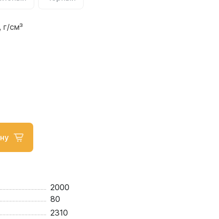
 г/см³
ну
2000
80
2310