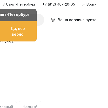
Санкт-Петербург
+7 (812) 407-20-05
Войти
нкт-Петербург
Ваша корзина пуста
Да, всё
верно
 л синяя
о топлива
ом
их
еленый
Черный