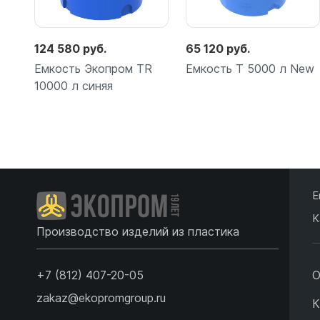
124 580 руб.
65 120 руб.
Емкость Экопром TR
Емкость T 5000 л New
10000 л синяя
Подробнее
Подробнее
Е
К
Производство изделий из пластика
+7 (812) 407-20-05
О
zakaz@ekopromgroup.ru
К