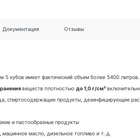
для воды 60 литров
для воды 50 литров
Документация
Отзывы
м 5 кубов имеет фактический объем более 5400 литров.
хранения
веществ плотностью
до 1,0 г/см³
включительно,
вода, спиртосодержащие продукты, дезинфицирующие ра
язкие и пастообразные продукты
, машинное масло, дизельное топливо и т. д.