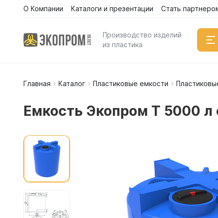
О Компании
Каталоги и презентации
Стать партнеро
Производство изделий
из пластика
Главная
Каталог
Пластиковые емкости
Пластиковы
Емкости
Вертикал
Емкость Экопром T 5000 л 
Горизонт
Прямоуго
Емкости 
Емкости 
Емкости 
Емкости 
Емкости 
Емкости 