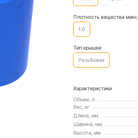
для воды 4500 литров
ЦКТ для ферментации
для воды 4000 литров
Плотность вещества макс,
для воды 3000 литров
1.0
для воды 2500 литров
для воды 2000 литров
для воды 1500 литров
Тип крышки
для воды 1000 литров
Резьбовая
для воды 750 литров
для воды 600 литров
для воды 500 литров
Характеристики
для воды 400 литров
для воды 300 литров
Объем, л
Вес, кг
для воды 240 литров
Длина, мм
для воды 200 литров
Ширина, мм
для воды 100 литров
Высота, мм
для воды 75 литров