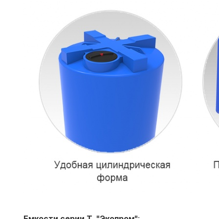
Емкости серии T "Экопром"
: