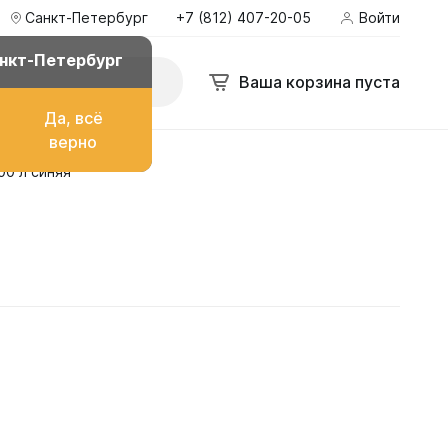
Санкт-Петербург
+7 (812) 407-20-05
Войти
нкт-Петербург
Ваша корзина пуста
Да, всё
верно
00 л синяя
о топлива
ом
их