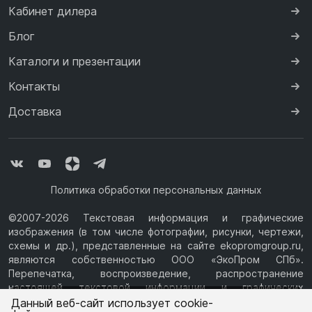
Кабинет дилера
Блог
Каталоги и презентации
Контакты
Доставка
Политика обработки персональных данных
©2007-2026 Текстовая информация и графические
изображения (в том числе фотографии, рисунки, чертежи,
схемы и др.), представленные на сайте ekopromgroup.ru,
являются собственностью ООО «ЭкоПром СПб».
Перепечатка, воспроизведение, распространение
настоящей текстовой информации и графических
Ваш город —
Санкт-Петербург
изображений с Сайта возможны только с письменного
Данный веб-сайт использует cookie-