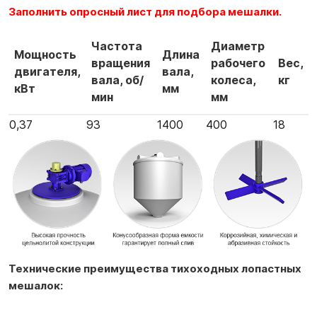
Заполнить опросный лист для подбора мешалки.
Частота
Диаметр
Мощность
Длина
вращения
рабочего
Вес,
двигателя,
вала,
вала, об/
колеса,
кг
кВт
мм
мин
мм
0,37
93
1400
400
18
Технические преимущества тихоходных лопастных
мешалок: