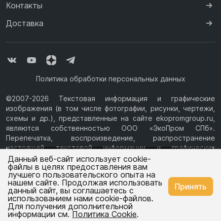
Контакты
Доставка
Политика обработки персональных данных
©2007-2026 Текстовая информация и графические
изображения (в том числе фотографии, рисунки, чертежи,
схемы и др.), представленные на сайте ekopromgroup.ru,
являются собственностью ООО «ЭкоПром СПб».
Перепечатка, воспроизведение, распространение
настоящей текстовой информации и графических
Ваш город —
Санкт-Петербург
изображений с Сайта возможны только с письменного
Данный веб-сайт использует cookie-
файлы в целях предоставления вам
разрешения ООО «ЭкоПром СПб» (ИНН 7814376069, ОГРН
лучшего пользовательского опыта на
1077847433730, Юридический адрес: 194044, г. Санкт-
нашем сайте. Продолжая использовать
Изменить
Да, всё верно
Принять
Петербург, ул.Чугунная, д.14, литера М.) Информация на
данный сайт, вы соглашаетесь с
сайте ekopromgroup.ru не является публичной офертой.
использованием нами cookie-файлов.
Для получения дополнительной
Емкости
Емкости
информации см.
Политика Cookie
.
для воды
для